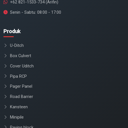
+62 821-1533-734 (Arifin)
Senin - Sabtu: 08:00 - 17:00
Produk
U-Ditch
Box Culvert
Cover Uditch
Pipa RCP
Pager Panel
Road Barrier
Kansteen
Minipile
Paving block