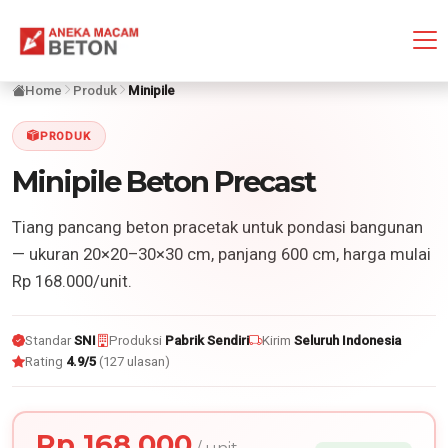
Home
Produk
Minipile
PRODUK
Minipile Beton Precast
Tiang pancang beton pracetak untuk pondasi bangunan
— ukuran 20×20–30×30 cm, panjang 600 cm, harga mulai
Rp 168.000/unit.
Standar
SNI
Produksi
Pabrik Sendiri
Kirim
Seluruh Indonesia
Rating
4.9/5
(127 ulasan)
Rp 168.000